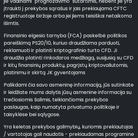
jie vadinami "prognozavimo" sutartimis, nebent jie yra
įtraukti į prekybos sąrašus ir jais prekiaujama CFTC
registruotoje biržoje arba jei jiems teisiškai netaikoma
išimtis.
Finansinio elgesio tarnyba (FCA) paskelbė politikos
pareiškimą PS20/10, kuriuo draudžiama parduoti,
reklamuoti ir platinti kriptografinio turto CFD. Ji
draudžia platinti rinkodaros medžiagą, susijusią su CFD
ir kitų finansinių produktų, pagrįstų kriptovaliutomis,
platinimu ir skirtą JK gyventojams
Palikdami čia savo asmeninę informaciją, jūs sutinkate
ir leidžiate mums dalytis jūsų asmenine informacija su
trečiosiomis šalimis, teikiančiomis prekybos
paslaugas, kaip numatyta privatumo politikoje ir
taisyklėse bei sąlygose.
Yra keletas prekybos galimybių, kuriomis prekiautojas
/ vartotojas gali naudotis - prekiaudamas programine