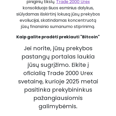
piniginių tikslų.
Trade 2000 Urex
konsoliduoja šiuos esminius dalykus,
siūlydamas išskirtinį lokusą jūsų prekybos
evoliucijai, skatindamas koncentruotą
jūsų finansinio sumanumo stiprinimą.
Kaip galite pradėti prekiauti "Bitcoin"
Jei norite, jūsų prekybos
pastangų portalas laukia
jūsų sugrįžimo. Eikite į
oficialią Trade 2000 Urex
svetainę, kurioje 2025 metai
pasitinka prekybininkus
pažangiausiomis
galimybėmis.