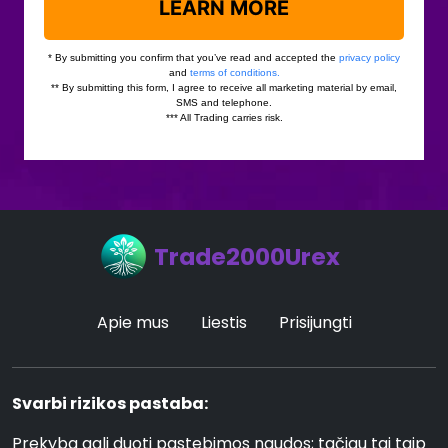
Trade2000Urex
Apie mus
Liestis
Prisijungti
Svarbi rizikos pastaba:
Prekyba gali duoti pastebimos naudos; tačiau tai taip