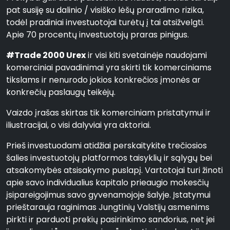
pat susiję su dalinio / visiško lėšų praradimo rizika,
todėl pradiniai investuotojai turėtų į tai atsižvelgti.
Apie 70 procentų investuotojų praras pinigus.
#Trade 2000 Urex
ir visi kiti svetainėje naudojami
komerciniai pavadinimai yra skirti tik komerciniams
tikslams ir nenurodo jokios konkrečios įmonės ar
konkrečių paslaugų teikėjų.
Vaizdo įrašas skirtas tik komerciniam pristatymui ir
iliustracijai, o visi dalyviai yra aktoriai.
Prieš investuodami atidžiai perskaitykite trečiosios
šalies investuotojų platformos taisyklių ir sąlygų bei
atsakomybės atsisakymo puslapį. Vartotojai turi žinoti
apie savo individualius kapitalo prieaugio mokesčių
įsipareigojimus savo gyvenamojoje šalyje. Įstatymui
prieštarauja raginimas Jungtinių Valstijų asmenims
pirkti ir parduoti prekių pasirinkimo sandorius, net jei