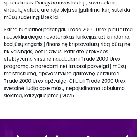
sprendimais. Daugybė investuotojų savo sėkmę
virtualių valiutų arenoje sieja su įgalinimu, kurį suteikia
mūsų sudėtingi ištekliai.
Skirta nuolatinei pažangai, Trade 2000 Urex platforma
nuosekliai diegia novatoriškas funkcijas, užtikrindama,
kad jūsų žingsnis į finansinę kriptovaliutų ribą būtų ne
tik vaisingas, bet ir žavus. Patirkite prekybos
efektyvumo viršūnę naudodami Trade 2000 Urex
programą, o norėdami nefiltruotai pažvelgti į mūsų
meistriškumą, apsvarstykite galimybę peržiūrėti
Trade 2000 Urex apžvalgą. Oficiali Trade 2000 Urex
svetainė liudija apie mūsų nepajudinamą tobulumo
siekimą, kai žygiuojame į 2025.