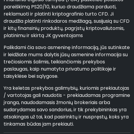
pareiškimą PS20/10, kuriuo draudžiama parduoti,
reklamuoti ir platinti kriptografinio turto CFD. Ji
draudžia platinti rinkodaros medžiagą, susijusią su CFD
ir kitų finansinių produktų, pagrįstų kriptovaliutomis,
platinimu ir skirtą JK gyventojams
Palikdami čia savo asmeninę informaciją, jūs sutinkate
ir leidžiate mums dalytis jūsų asmenine informacija su
trečiosiomis šalimis, teikiančiomis prekybos
paslaugas, kaip numatyta privatumo politikoje ir
taisyklėse bei sąlygose.
Yra keletas prekybos galimybių, kuriomis prekiautojas
/ vartotojas gali naudotis - prekiaudamas programine
įranga, naudodamasis žmonių brokeriais arba
sudarydamas savo sandorius, ir tik prekybininkas yra
atsakingas už tai, kad pasirinktų ir nuspręstų, koks yra
tinkamas būdas jam prekiauti.