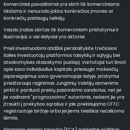
komerciniai pavadinimai yra skirti tik komerciniams
tikslams ir nenurodo jokios konkrečios įmonės ar
konkrečių paslaugų teikėjų.
Vaizdo įrašas skirtas tik komerciniam pristatymui ir
iliustracijai, o visi dalyviai yra aktoriai.
Prieš investuodami atidžiai perskaitykite trečiosios
šalies investuotojų platformos taisyklių ir sąlygų bei
atsakomybės atsisakymo puslapį. Vartotojai turi žinoti
apie savo individualius kapitalo prieaugio mokesčių
įsipareigojimus savo gyvenamojoje šalyje. Įstatymui
prieštarauja raginimas Jungtinių Valstijų asmenims
pirkti ir parduoti prekių pasirinkimo sandorius, net jei
jie vadinami "prognozavimo" sutartimis, nebent jie yra
įtraukti į prekybos sąrašus ir jais prekiaujama CFTC
registruotoje biržoje arba jei jiems teisiškai netaikoma
išimtis.
Finansinio elgesio tarnyba (FCA) paskelbė politikos