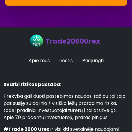
Trade2000Urex
Apie mus
Liestis
Prisijungti
Svarbi rizikos pastaba:
Prekyba gali duoti pastebimos naudos; tačiau tai taip
pat susiję su dalinio / visiško lėšų praradimo rizika,
todėl pradiniai investuotojai turėtų į tai atsižvelgti.
Apie 70 procentų investuotojų praras pinigus.
#Trade 2000 Urex
ir visi kiti svetainėje naudojami