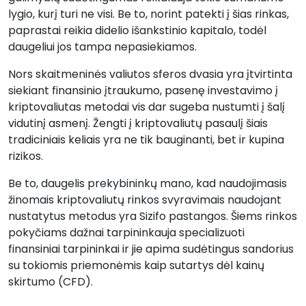
lygio, kurį turi ne visi. Be to, norint patekti į šias rinkas,
paprastai reikia didelio išankstinio kapitalo, todėl
daugeliui jos tampa nepasiekiamos.
Nors skaitmeninės valiutos sferos dvasia yra įtvirtinta
siekiant finansinio įtraukumo, pasenę investavimo į
kriptovaliutas metodai vis dar sugeba nustumti į šalį
vidutinį asmenį. Žengti į kriptovaliutų pasaulį šiais
tradiciniais keliais yra ne tik bauginanti, bet ir kupina
rizikos.
Be to, daugelis prekybininkų mano, kad naudojimasis
žinomais kriptovaliutų rinkos svyravimais naudojant
nustatytus metodus yra Sizifo pastangos. Šiems rinkos
pokyčiams dažnai tarpininkauja specializuoti
finansiniai tarpininkai ir jie apima sudėtingus sandorius
su tokiomis priemonėmis kaip sutartys dėl kainų
skirtumo (CFD).