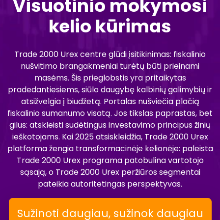
Visuotinio mokymosi
kelio kūrimas
Trade 2000 Urex centre glūdi įsitikinimas: fiskalinio
nušvitimo brangakmeniai turėtų būti prieinami
masėms. Šis prieglobstis yra pritaikytas
pradedantiesiems, siūlo daugybę kalbinių galimybių ir
atsižvelgia į biudžetą. Portalas nušviečia plačią
fiskalinio sumanumo visatą. Jos tikslas paprastas, bet
gilus: atskleisti sudėtingus investavimo principus žinių
ieškotojams. Kai 2025 atsiskleidžia, Trade 2000 Urex
platforma žengia transformacinėje kelionėje: paleista
Trade 2000 Urex programa patobulina vartotojo
sąsają, o Trade 2000 Urex peržiūros segmentai
pateikia autoritetingas perspektyvas.
Sužinoti daugiau, sužinok daugiau