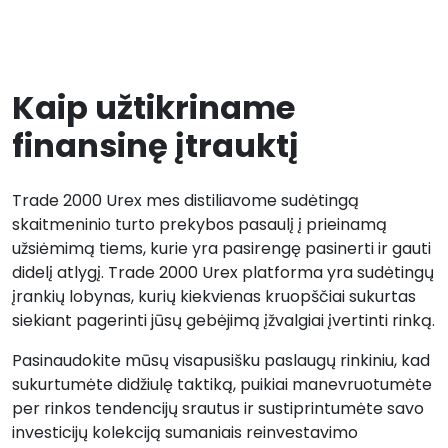
Kaip užtikriname
finansinę įtrauktį
Trade 2000 Urex mes distiliavome sudėtingą
skaitmeninio turto prekybos pasaulį į prieinamą
užsiėmimą tiems, kurie yra pasirengę pasinerti ir gauti
didelį atlygį. Trade 2000 Urex platforma yra sudėtingų
įrankių lobynas, kurių kiekvienas kruopščiai sukurtas
siekiant pagerinti jūsų gebėjimą įžvalgiai įvertinti rinką.
Pasinaudokite mūsų visapusišku paslaugų rinkiniu, kad
sukurtumėte didžiulę taktiką, puikiai manevruotumėte
per rinkos tendencijų srautus ir sustiprintumėte savo
investicijų kolekciją sumaniais reinvestavimo