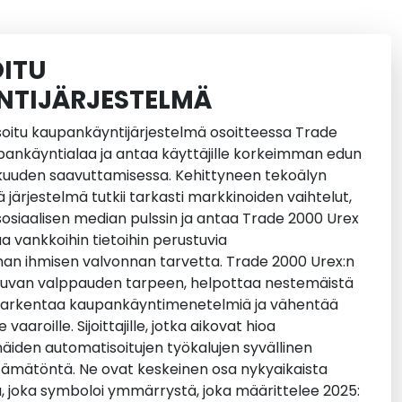
ITU
TIJÄRJESTELMÄ
oitu kaupankäyntijärjestelmä osoitteessa Trade
ankäyntialaa ja antaa käyttäjille korkeimman edun
uuden saavuttamisessa. Kehittyneen tekoälyn
järjestelmä tutkii tarkasti markkinoiden vaihtelut,
 sosiaalisen median pulssin ja antaa Trade 2000 Urex
aa vankkoihin tietoihin perustuvia
lman ihmisen valvonnan tarvetta. Trade 2000 Urex:n
kuvan valppauden tarpeen, helpottaa nestemäistä
 tarkentaa kaupankäyntimenetelmiä ja vähentää
e vaaroille. Sijoittajille, jotka aikovat hioa
näiden automatisoitujen työkalujen syvällinen
mätöntä. Ne ovat keskeinen osa nykyaikaista
joka symboloi ymmärrystä, joka määrittelee 2025: