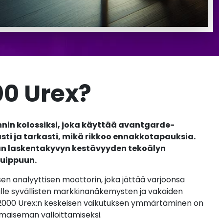
00 Urex?
in kolossiksi, joka käyttää avantgarde-
i ja tarkasti, mikä rikkoo ennakkotapauksia.
n laskentakyvyn kestävyyden tekoälyn
huippuun.
en analyyttisen moottorin, joka jättää varjoonsa
ille syvällisten markkinanäkemysten ja vakaiden
e 2000 Urex:n keskeisen vaikutuksen ymmärtäminen on
maiseman valloittamiseksi.