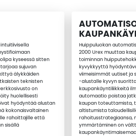
AUTOMATISO
KAUPANKÄYN
tuitiivisella
Huippuluokan automatis
emystifioimaan
2000 Urex muuttaa kaup
, olipa kyseessä sitten
toiminnan huipputehokk
 tarjoaa sujuvan
kyvykkyyttä hyödyntävä 
kittyä älykkäiden
viimeisimmät uutiset ja
kaisten teknisten
-alustalle kyvyn suoritt
verkkosivusto on
kaupankäyntiliikkeitä i
ity huolellisesti
automaatio poistaa jat
voivat hyödyntää alustan
kaupan toteuttamista,
ämä kokonaisvaltainen
altistumista taloudellisill
e rahoittajille että
rahoitusstrategiaansa, 
 sisällä
ymmärtäminen on välttä
kaupankäyntimaisemaa, 