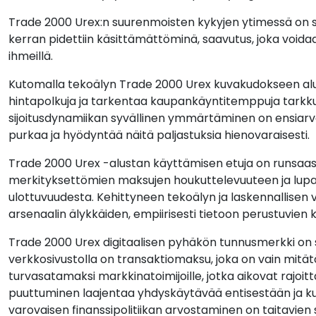
Trade 2000 Urex:n suurenmoisten kykyjen ytimessä on sen 
kerran pidettiin käsittämättöminä, saavutus, joka voi
ihmeillä.
Kutomalla tekoälyn Trade 2000 Urex kuvakudokseen alus
hintapolkuja ja tarkentaa kaupankäyntitemppuja tarkkuud
sijoitusdynamiikan syvällinen ymmärtäminen on ensiarv
purkaa ja hyödyntää näitä paljastuksia hienovaraisesti.
Trade 2000 Urex -alustan käyttämisen etuja on runsaa
merkityksettömien maksujen houkuttelevuuteen ja lup
ulottuvuudesta. Kehittyneen tekoälyn ja laskennallisen
arsenaalin älykkäiden, empiirisesti tietoon perustuvien 
Trade 2000 Urex digitaalisen pyhäkön tunnusmerkki on se
verkkosivustolla on transaktiomaksu, joka on vain mitä
turvasatamaksi markkinatoimijoille, jotka aikovat rajoi
puuttuminen laajentaa yhdyskäytävää entisestään ja ku
varovaisen finanssipolitiikan arvostaminen on taitavien 