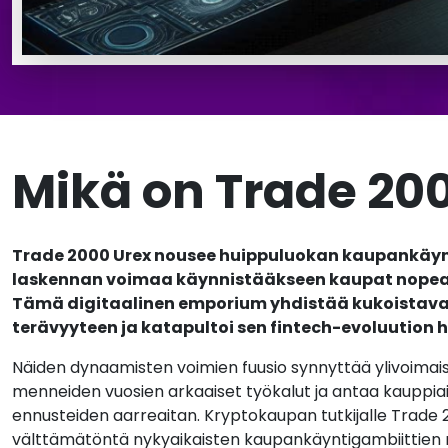
Mikä on Trade 20
Trade 2000 Urex nousee huippuluokan kaupankäynn
laskennan voimaa käynnistääkseen kaupat nopeast
Tämä digitaalinen emporium yhdistää kukoistava
terävyyteen ja katapultoi sen fintech-evoluution 
Näiden dynaamisten voimien fuusio synnyttää ylivoimais
menneiden vuosien arkaaiset työkalut ja antaa kauppia
ennusteiden aarreaitan. Kryptokaupan tutkijalle Trad
välttämätöntä nykyaikaisten kaupankäyntigambiittien 