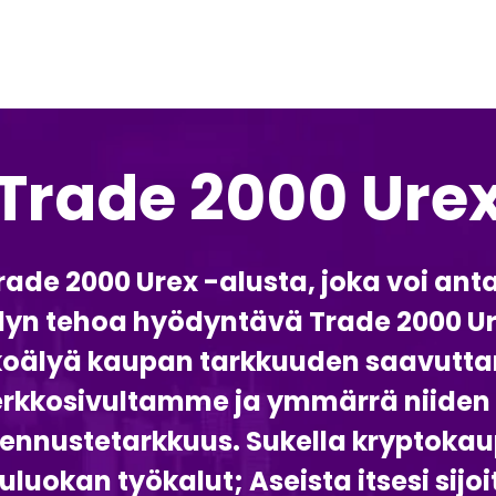
Trade 2000 Ure
rade 2000 Urex -alusta, joka voi a
elyn tehoa hyödyntävä Trade 2000 Ur
ekoälyä kaupan tarkkuuden saavutta
erkkosivultamme ja ymmärrä niiden 
ennustetarkkuus. Sukella kryptoka
okan työkalut; Aseista itsesi sijo