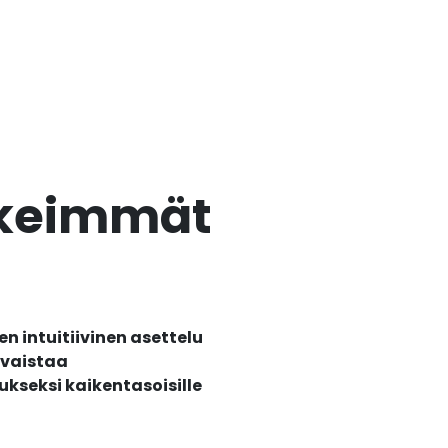
rkeimmät
n intuitiivinen asettelu
ivaistaa
ukseksi kaikentasoisille