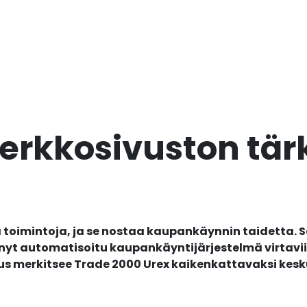
verkkosivuston tä
toimintoja, ja se nostaa kaupankäynnin taidetta. Se
yt automatisoitu kaupankäyntijärjestelmä virtavi
uus merkitsee Trade 2000 Urex kaikenkattavaksi kesk