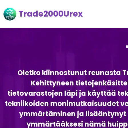
Trade2000Urex
Oletko kiinnostunut reunasta T
Kehittyneen tietojenkäsitt
tietovarastojen läpi ja käyttää t
tekniikoiden monimutkaisuudet v
ymmärtäminen ja lisääntynyt 
ymmärtääksesi nämä huippulu