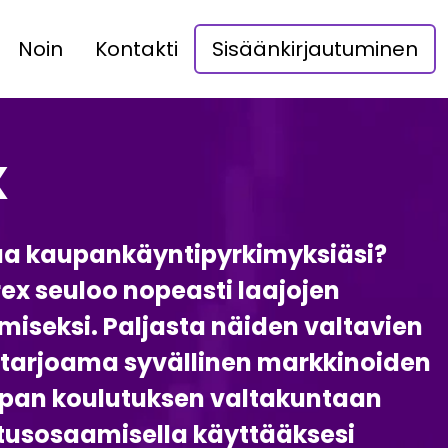
Noin
Kontakti
Sisäänkirjautuminen
x
ntaa kaupankäyntipyrkimyksiäsi?
ex seuloo nopeasti laajojen
miseksi. Paljasta näiden valtavien
tarjoama syvällinen markkinoiden
upan koulutuksen valtakuntaan
itusosaamisella käyttääksesi