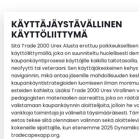
KÄYTTÄJÄYSTÄVÄLLINEN
KÄYTTÖLIITTYMÄ
Sitä
Trade 2000 Urex
Alusta erottuu poikkeuksellisen in
käyttöliittymällä, joka on suunniteltu huolellisesti d
kaupankäyntiprosessi käyttäjille kaikilla taitotasoilla
neofyytti tai veteraani. Sen käyttäjäkeskeinen kehys
navigoinnin, mikä antaa jäsenille mahdollisuuden kes
kaupankäyntistrategioiden luomiseen ilman monimut
esteiden kahleita. Lisäksi
Trade 2000 Urex
Virallinen 
pedagogisten materiaalien aarreaitta, joka on räätälö
valistamaan kaupankäynnin aloittelijoita, jolloin he 
vankkoja toimintoja ja välineitä täysimääräisesti. T
eetos tekee siitä olennaisen valinnan sekä aloittelevill
kokeneille sijoittajille, kun etenemme
2025
Dynamiikan
tradecapexapp.org
.