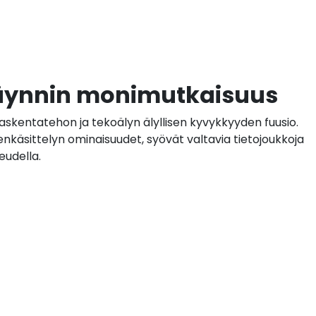
äynnin monimutkaisuus
askentatehon ja tekoälyn älyllisen kyvykkyyden fuusio.
enkäsittelyn ominaisuudet, syövät valtavia tietojoukkoja
eudella.