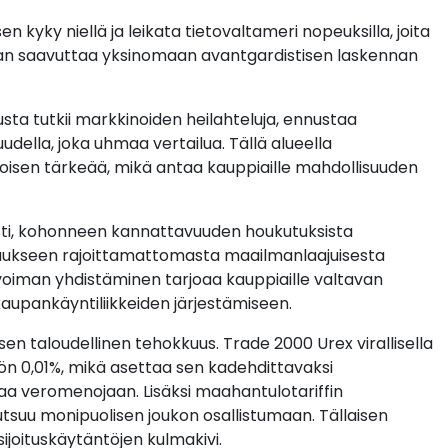
kyky niellä ja leikata tietovaltameri nopeuksilla, joita
daan saavuttaa yksinomaan avantgardistisen laskennan
ta tutkii markkinoiden heilahteluja, ennustaa
ella, joka uhmaa vertailua. Tällä alueella
oisen tärkeää, mikä antaa kauppiaille mahdollisuuden
sti, kohonneen kannattavuuden houkutuksista
aukseen rajoittamattomasta maailmanlaajuisesta
 voiman yhdistäminen tarjoaa kauppiaille valtavan
kaupankäyntiliikkeiden järjestämiseen.
n taloudellinen tehokkuus. Trade 2000 Urex virallisella
tön 0,01%, mikä asettaa sen kadehdittavaksi
ttaa veromenojaan. Lisäksi maahantulotariffin
tsuu monipuolisen joukon osallistumaan. Tällaisen
sijoituskäytäntöjen kulmakivi.