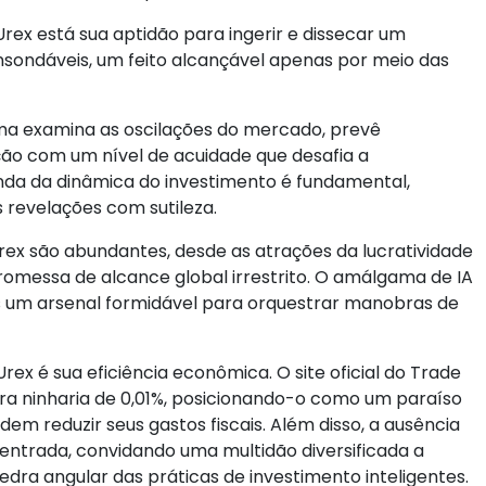
rex está sua aptidão para ingerir e dissecar um
sondáveis, um feito alcançável apenas por meio das
rma examina as oscilações do mercado, prevê
ção com um nível de acuidade que desafia a
a da dinâmica do investimento é fundamental,
 revelações com sutileza.
x são abundantes, desde as atrações da lucratividade
promessa de alcance global irrestrito. O amálgama de IA
s um arsenal formidável para orquestrar manobras de
ex é sua eficiência econômica. O site oficial do Trade
a ninharia de 0,01%, posicionando-o como um paraíso
em reduzir seus gastos fiscais. Além disso, a ausência
 entrada, convidando uma multidão diversificada a
pedra angular das práticas de investimento inteligentes.