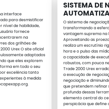
SISTEMA DE
AUTOMATIZ
a interface
ada para desmistificar
O sistema de negociaç
 nível de habilidade,
transformando a esfer
 usuário fornece
vantagem suprema na bu
oncentrarem na
Aproveitando as proezas 
res dos grilhões de
realiza um escrutínio r
 2000 Urex
O site oficial
hora e o pulso das mídi
iculosamente adaptados
a capacidade de execu
ndo que eles explorem
robustos, com pouca n
taforma em todo o seu
Trade 2000 Urex erradic
 por excelência tanto
a execução de negociaçõ
s experientes à medida
negociação e diminuindo
ecapexapp.org
.
que pretendem refinar 
profunda dessas ferram
elemento central do c
perspicácia que define