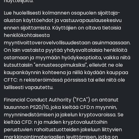
näyttelijöitä.
Lue huolellisesti kolmannen osapuolen sijoittaja-
alustan käyttöehdot ja vastuuvapauslausekesivu
ennen sijoittamista. Käyttäjien on oltava tietoisia
henkilökohtaisesta
myyntivoittoverovelvollisuudestaan asuinmaassaan.
On lain vastaista pyytää yhdysvaltalaisia henkilöitä
ostamaan ja myymään hyödykeoptioita, vaikka niitä
kutsuttaisiin "ennustesopimuksiksi", elleivät ne ole
kaupankäynnin kohteena ja niillä käydään kauppaa
CFTC: n rekisteröimässä pörssissä tai ellei niitä ole
laillisesti vapautettu.
Financial Conduct Authority ("FCA") on antanut
lausunnon PS20/10, joka kieltää CFD:n myynnin,
myynninedistämisen ja jakelun kryptovaroissa. Se
kieltää CFD: n ja muiden kryptovaluuttoihin
perustuvien rahoitustuotteiden jakeluun liittyvien
markkinointimateriaalien levittämisen, jotka on