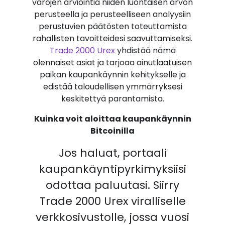
varojen arviointia niiden luontaisen arvon
perusteella ja perusteelliseen analyysiin
perustuvien päätösten toteuttamista
rahallisten tavoitteidesi saavuttamiseksi.
Trade 2000 Urex
yhdistää nämä
olennaiset asiat ja tarjoaa ainutlaatuisen
paikan kaupankäynnin kehitykselle ja
edistää taloudellisen ymmärryksesi
keskitettyä parantamista.
Kuinka voit aloittaa kaupankäynnin
Bitcoinilla
Jos haluat, portaali
kaupankäyntipyrkimyksiisi
odottaa paluutasi. Siirry
Trade 2000 Urex viralliselle
verkkosivustolle, jossa vuosi