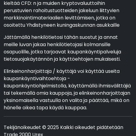
kieltää CFD: n ja muiden kryptovaluuttoihin
perustuvien rahoitustuotteiden jakeluun liittyvien
markkinointimateriaalien levittämisen, jotka on
osoitettu Yhdistyneen kuningaskunnan asukkaille
Jättämällä henkilötietosi tähän suostut ja annat
meille luvan jakaa henkilötietojasi kolmansille
osapuolille, jotka tarjoavat kaupankäyntipalveluja
tietosuojakäytännön ja käyttöehtojen mukaisesti.
Elinkeinonharjoittaja / käyttäjä voi käyttää useita
kaupankäyntivaihtoehtoja -
kaupankäyntiohjelmistolla, käyttämällä ihmisvälittäjiä
tai tekemällä omia kauppoja, ja elinkeinonharjoittajan
yksinomaisella vastuulla on valita ja päättää, mikä on
hänelle oikea tapa käydä kauppaa.
Tekijänoikeudet © 2025 Kaikki oikeudet pidätetään
Trade 2000 Urex