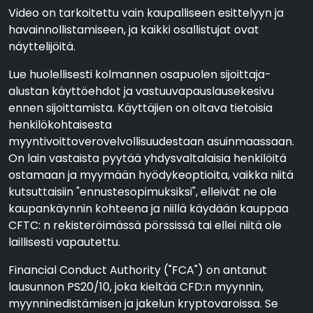
Video on tarkoitettu vain kaupalliseen esittelyyn ja
havainnollistamiseen, ja kaikki osallistujat ovat
näyttelijöitä.
Lue huolellisesti kolmannen osapuolen sijoittaja-
alustan käyttöehdot ja vastuuvapauslausekesivu
ennen sijoittamista. Käyttäjien on oltava tietoisia
henkilökohtaisesta
myyntivoittoverovelvollisuudestaan asuinmaassaan.
On lain vastaista pyytää yhdysvaltalaisia henkilöitä
ostamaan ja myymään hyödykeoptioita, vaikka niitä
kutsuttaisiin "ennustesopimuksiksi", elleivät ne ole
kaupankäynnin kohteena ja niillä käydään kauppaa
CFTC: n rekisteröimässä pörssissä tai ellei niitä ole
laillisesti vapautettu.
Financial Conduct Authority ("FCA") on antanut
lausunnon PS20/10, joka kieltää CFD:n myynnin,
myynninedistämisen ja jakelun kryptovaroissa. Se