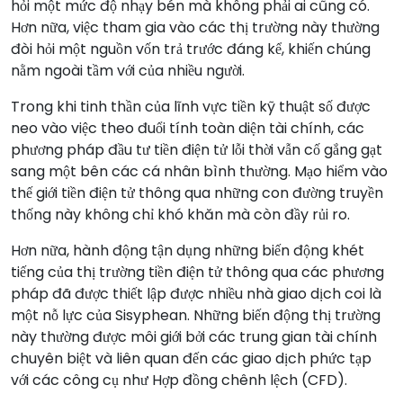
hỏi một mức độ nhạy bén mà không phải ai cũng có.
Hơn nữa, việc tham gia vào các thị trường này thường
đòi hỏi một nguồn vốn trả trước đáng kể, khiến chúng
nằm ngoài tầm với của nhiều người.
Trong khi tinh thần của lĩnh vực tiền kỹ thuật số được
neo vào việc theo đuổi tính toàn diện tài chính, các
phương pháp đầu tư tiền điện tử lỗi thời vẫn cố gắng gạt
sang một bên các cá nhân bình thường. Mạo hiểm vào
thế giới tiền điện tử thông qua những con đường truyền
thống này không chỉ khó khăn mà còn đầy rủi ro.
Hơn nữa, hành động tận dụng những biến động khét
tiếng của thị trường tiền điện tử thông qua các phương
pháp đã được thiết lập được nhiều nhà giao dịch coi là
một nỗ lực của Sisyphean. Những biến động thị trường
này thường được môi giới bởi các trung gian tài chính
chuyên biệt và liên quan đến các giao dịch phức tạp
với các công cụ như Hợp đồng chênh lệch (CFD).