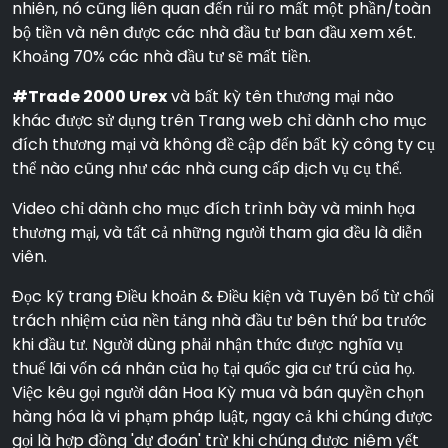
nhiên, nó cũng liên quan đến rủi ro mất một phần/toàn
bộ tiền và nên được các nhà đầu tư ban đầu xem xét.
Khoảng 70% các nhà đầu tư sẽ mất tiền.
#Trade 2000 Urex
và bất kỳ tên thương mại nào
khác được sử dụng trên Trang web chỉ dành cho mục
đích thương mại và không đề cập đến bất kỳ công ty cụ
thể nào cũng như các nhà cung cấp dịch vụ cụ thể.
Video chỉ dành cho mục đích trình bày và minh họa
thương mại, và tất cả những người tham gia đều là diễn
viên.
Đọc kỹ trang Điều khoản & Điều kiện và Tuyên bố từ chối
trách nhiệm của nền tảng nhà đầu tư bên thứ ba trước
khi đầu tư. Người dùng phải nhận thức được nghĩa vụ
thuế lãi vốn cá nhân của họ tại quốc gia cư trú của họ.
Việc kêu gọi người dân Hoa Kỳ mua và bán quyền chọn
hàng hóa là vi phạm pháp luật, ngay cả khi chúng được
gọi là hợp đồng 'dự đoán' trừ khi chúng được niêm yết