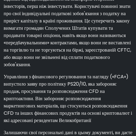
інвесторів, перш ніж інвестувати. Користувачі повинні знати
про свої індивідуальні податкові зобов'язання з податку на
приріст капіталу в країні проживання. Це суперечить закону
вимагати громадян Сполучених Штатів купувати та
продавати товарні опціони, навіть якщо вони називаються
«передбачувальними» контрактами, якщо вони не виставлені
на торгівлю та не торгуються на біржі, зареєстрованій CFTC,
або якщо вони не звільнені від сплати податкового
зобов'язання.
Управління з фінансового регулювання та нагляду («FCA»)
випустило заяву про політику PS20/10, яка забороняє
продаж, просування та розповсюдження CFD на
криптоактиви. Він забороняє розповсюдження
маркетингових матеріалів, що стосуються розповсюдження
CFD та інших фінансових продуктів на основі криптовалют і
які адресовані резидентам Великобританії
Залишаючи свої персональні дані в цьому документі, ви даєте