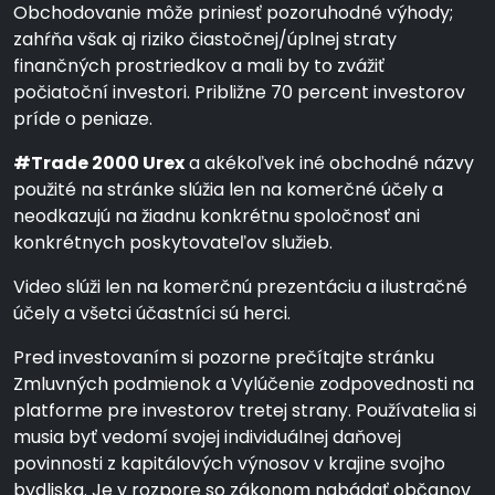
Obchodovanie môže priniesť pozoruhodné výhody;
zahŕňa však aj riziko čiastočnej/úplnej straty
finančných prostriedkov a mali by to zvážiť
počiatoční investori. Približne 70 percent investorov
príde o peniaze.
#Trade 2000 Urex
a akékoľvek iné obchodné názvy
použité na stránke slúžia len na komerčné účely a
neodkazujú na žiadnu konkrétnu spoločnosť ani
konkrétnych poskytovateľov služieb.
Video slúži len na komerčnú prezentáciu a ilustračné
účely a všetci účastníci sú herci.
Pred investovaním si pozorne prečítajte stránku
Zmluvných podmienok a Vylúčenie zodpovednosti na
platforme pre investorov tretej strany. Používatelia si
musia byť vedomí svojej individuálnej daňovej
povinnosti z kapitálových výnosov v krajine svojho
bydliska. Je v rozpore so zákonom nabádať občanov