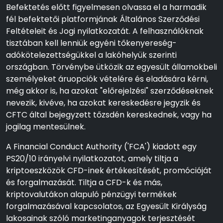
Befektetés előtt figyelmesen olvassa el a harmadik
fél befektetői platformjának Általános Szerződési
Feltételeit és Jogi nyilatkozatát. A felhasználóknak
tisztában kell lenniük egyéni tőkenyereség-
adókötelezettségükkel a lakóhelyük szerinti
országban. Törvénybe ütközik az egyesült államokbeli
személyeket áruopciók vételére és eladására kérni,
még akkor is, ha azokat "előrejelzési" szerződéseknek
nevezik, kivéve, ha azokat kereskedésre jegyzik és
CFTC által bejegyzett tőzsdén kereskednek, vagy ha
jogilag mentesülnek.
A Financial Conduct Authority ('FCA') kiadott egy
PS20/10 irányelvi nyilatkozatot, amely tiltja a
kriptoeszközök CFD-inek értékesítését, promócióját
és forgalmazását. Tiltja a CFD-k és más,
kriptovalutákon alapuló pénzügyi termékek
forgalmazásával kapcsolatos, az Egyesült Királyság
lakosainak szóló marketinganyagok terjesztését