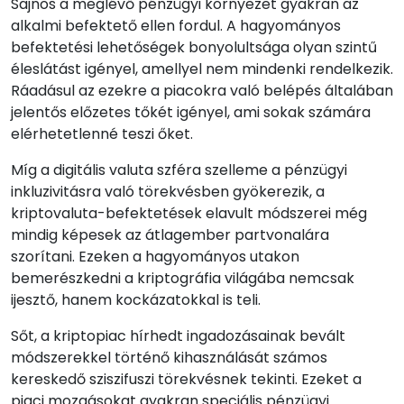
Sajnos a meglévő pénzügyi környezet gyakran az
alkalmi befektető ellen fordul. A hagyományos
befektetési lehetőségek bonyolultsága olyan szintű
éleslátást igényel, amellyel nem mindenki rendelkezik.
Ráadásul az ezekre a piacokra való belépés általában
jelentős előzetes tőkét igényel, ami sokak számára
elérhetetlenné teszi őket.
Míg a digitális valuta szféra szelleme a pénzügyi
inkluzivitásra való törekvésben gyökerezik, a
kriptovaluta-befektetések elavult módszerei még
mindig képesek az átlagember partvonalára
szorítani. Ezeken a hagyományos utakon
bemerészkedni a kriptográfia világába nemcsak
ijesztő, hanem kockázatokkal is teli.
Sőt, a kriptopiac hírhedt ingadozásainak bevált
módszerekkel történő kihasználását számos
kereskedő sziszifuszi törekvésnek tekinti. Ezeket a
piaci mozgásokat gyakran speciális pénzügyi