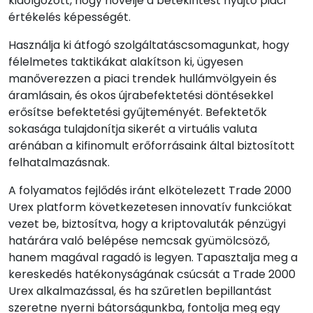
kidolgozott, hogy növelje a betekintést nyújtó piaci
értékelés képességét.
Használja ki átfogó szolgáltatáscsomagunkat, hogy
félelmetes taktikákat alakítson ki, ügyesen
manőverezzen a piaci trendek hullámvölgyein és
áramlásain, és okos újrabefektetési döntésekkel
erősítse befektetési gyűjteményét. Befektetők
sokasága tulajdonítja sikerét a virtuális valuta
arénában a kifinomult erőforrásaink által biztosított
felhatalmazásnak.
A folyamatos fejlődés iránt elkötelezett Trade 2000
Urex platform következetesen innovatív funkciókat
vezet be, biztosítva, hogy a kriptovaluták pénzügyi
határára való belépése nemcsak gyümölcsöző,
hanem magával ragadó is legyen. Tapasztalja meg a
kereskedés hatékonyságának csúcsát a Trade 2000
Urex alkalmazással, és ha szűretlen bepillantást
szeretne nyerni bátorságunkba, fontolja meg egy