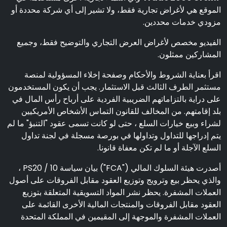
الموقع هي لأغراض تجارية فقط، ولا تشير إلى أي شركة محددة أو
مزودي خدمات محددين.
الفيديو مخصص لأغراض العرض التجاري والتوضيح فقط، وجميع
المشاركين ممثلون.
اقرأ بعناية الشروط والأحكام وصفحة إخلاء المسؤولية لمنصة
مستثمر الطرف الثالث قبل الاستثمار. يجب أن يكون المستخدمون
على دراية بالتزاماتهم الضريبية الفردية على أرباح رأس المال في
بلد إقامتهم. من المخالف للقانون التماس الأشخاص الأمريكيين
لشراء وبيع خيارات السلع ، حتى لو كانت تسمى عقود "التنبؤ" ما لم
يتم إدراجها للتداول وتداولها في بورصة مسجلة في لجنة تداول
السلع الآجلة أو ما لم تكن معفاة قانونا.
أصدرت هيئة السلوك المالي ("FCA") بيان سياسة PS20 / 10 ،
والذي يحظر بيع وترويج وتوزيع العقود مقابل الفروقات على أصول
العملات المشفرة. يحظر نشر المواد التسويقية المتعلقة بتوزيع
العقود مقابل الفروقات والمنتجات المالية الأخرى القائمة على
العملات المشفرة والموجهة إلى المقيمين في المملكة المتحدة